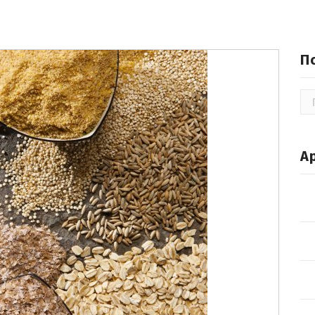
П
По
А