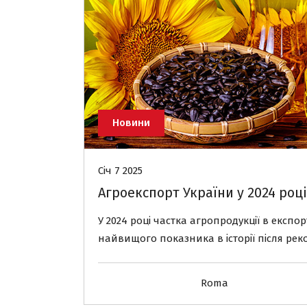
Новини
Січ 7 2025
Агроекспорт України у 2024 роц
У 2024 році частка агропродукції в експо
найвищого показника в історії після рек
Roma