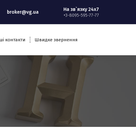
На зв`язку 24x7
broker@vg.ua
+3-8095-595-77-77
ші контакти
Швидке звернення