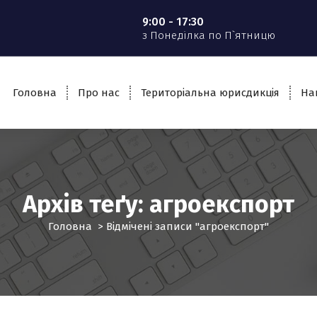
9:00 - 17:30
з Понеділка по П`ятницю
Головна
Про нас
Територіальна юрисдикція
На
Архів теґу: агроекспорт
Головна
>
Відмічені записи "агроекспорт"