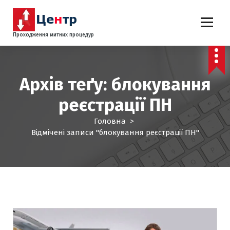
П
е
р
Проходження митних процедур
е
й
т
и
Архів теґу: блокування
д
о
реєстрації ПН
к
о
Головна
>
н
Відмічені записи "блокування реєстрації ПН"
т
е
н
т
у