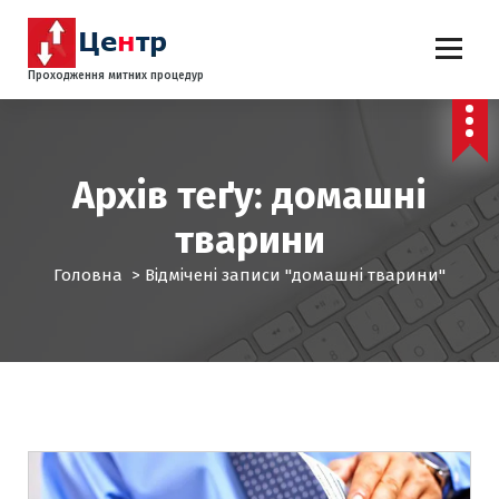
П
е
р
Проходження митних процедур
е
й
т
и
д
Архів теґу: домашні
о
тварини
к
о
Головна
>
Відмічені записи "домашні тварини"
н
т
е
н
т
у