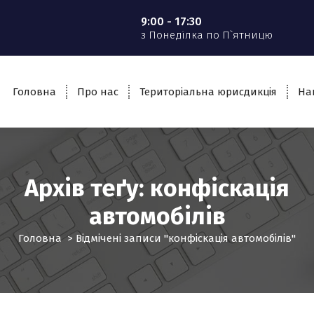
9:00 - 17:30
з Понеділка по П`ятницю
Головна
Про нас
Територіальна юрисдикція
На
Архів теґу: конфіскація
автомобілів
Головна
>
Відмічені записи "конфіскація автомобілів"