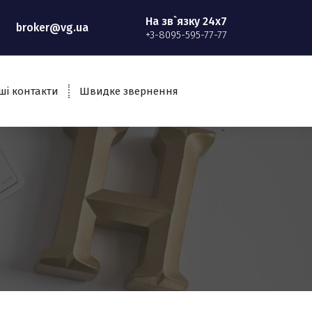
На зв`язку 24x7
broker@vg.ua
+3-8095-595-77-77
ші контакти
Швидке звернення