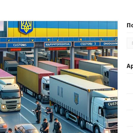
П
По
А