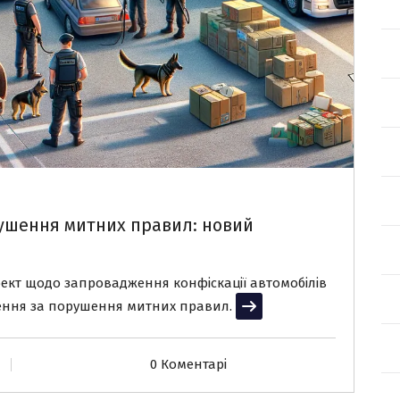
рушення митних правил: новий
ект щодо запровадження конфіскації автомобілів
нення за порушення митних правил.
Читати далі
0 Коментарі