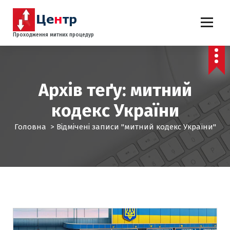
П
е
р
Проходження митних процедур
е
й
т
и
д
Архів теґу: митний
о
кодекс України
к
о
Головна
>
Відмічені записи "митний кодекс України"
н
т
е
н
т
у