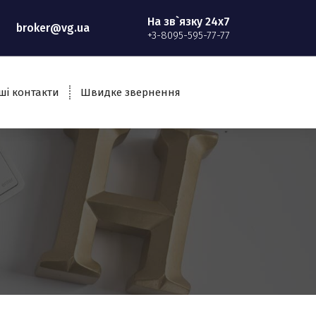
На зв`язку 24x7
broker@vg.ua
+3-8095-595-77-77
ші контакти
Швидке звернення