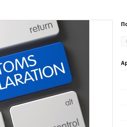
П
По
А