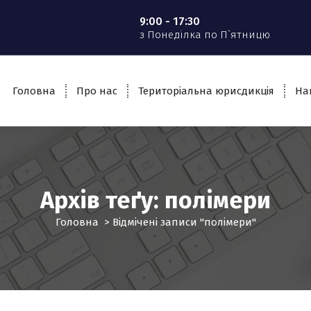
9:00 - 17:30
з Понеділка по П`ятницю
Головна
Про нас
Територіальна юрисдикція
На
Архів теґу: полімери
Головна
>
Відмічені записи "полімери"