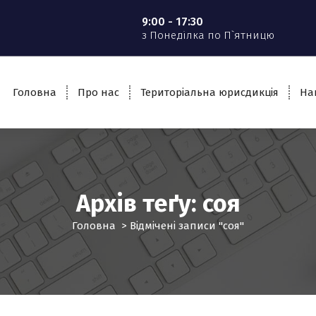
9:00 - 17:30
з Понеділка по П`ятницю
Головна
Про нас
Територіальна юрисдикція
На
Архів теґу: соя
Головна
>
Відмічені записи "соя"