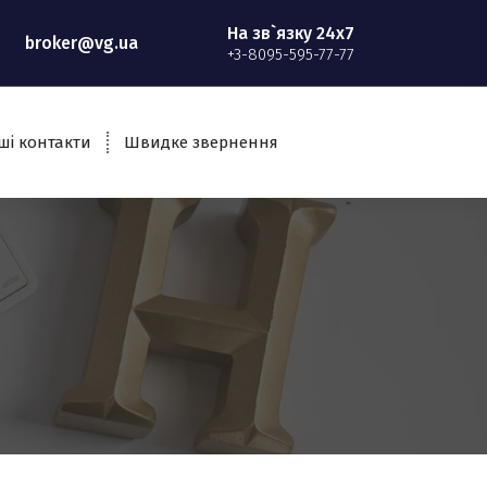
На зв`язку 24x7
broker@vg.ua
+3-8095-595-77-77
ші контакти
Швидке звернення