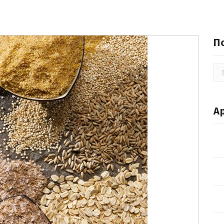
П
По
А