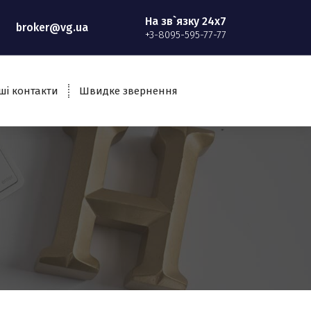
На зв`язку 24x7
broker@vg.ua
+3-8095-595-77-77
ші контакти
Швидке звернення