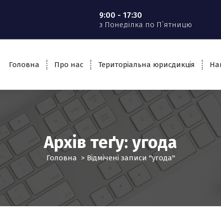
9:00 - 17:30
з Понеділка по П`ятницю
Головна
Про нас
Територіальна юрисдикція
На
Архів теґу: угода
Головна
>
Відмічені записи "угода"