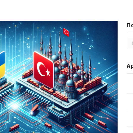
П
По
А