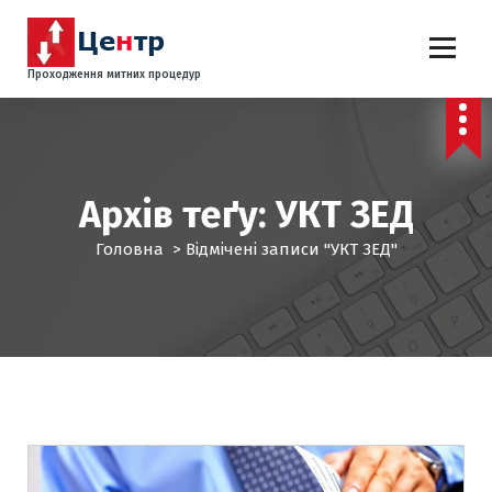
П
е
р
Проходження митних процедур
е
й
т
и
д
Архів теґу: УКТ ЗЕД
о
к
Головна
>
Відмічені записи "УКТ ЗЕД"
о
н
т
е
н
т
у