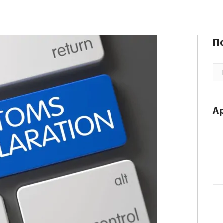
П
По
А