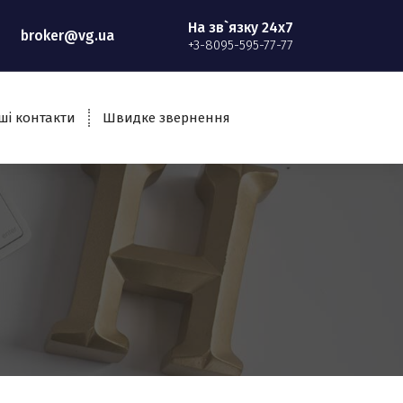
На зв`язку 24x7
broker@vg.ua
+3-8095-595-77-77
ші контакти
Швидке звернення