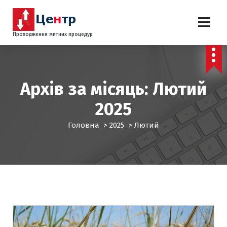
П
е
р
Проходження митних процедур
е
й
т
и
д
Архів за місяць: Лютий
о
2025
к
о
Головна
>
2025
>
Лютий
н
т
е
н
т
у