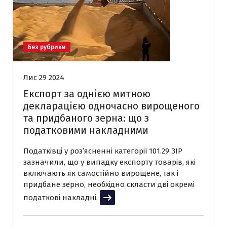
Без рубрики
Лис 29 2024
Експорт за однією митною
декларацією одночасно вирощеного
та придбаного зерна: що з
податковими накладними
Податківці у розʼясненні категорії 101.29 ЗІР
зазначили, що у випадку експорту товарів, які
включають як самостійно вирощене, так і
придбане зерно, необхідно скласти дві окремі
податкові накладні.
Читати далі