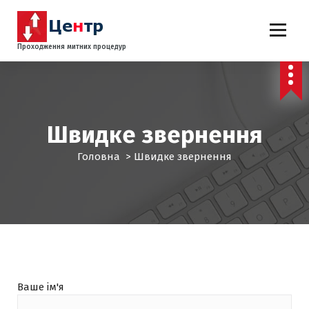
П
е
р
Проходження митних процедур
е
й
т
и
д
Швидке звернення
о
к
Головна
>
Швидке звернення
о
н
т
е
н
т
у
Ваше ім'я