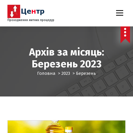
П
е
р
Проходження митних процедур
е
й
т
и
д
Архів за місяць:
о
Березень 2023
к
о
Головна
>
2023
>
Березень
н
т
е
н
т
у