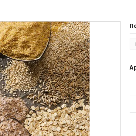
П
По
А