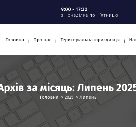
9:00 - 17:30
з Понеділка по П`ятницю
Головна
Про нас
Територіальна юрисдикція
На
Архів за місяць: Липень 202
Головна
>
2025
>
Липень