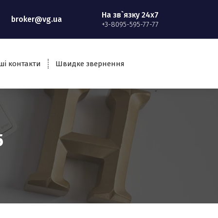
На зв`язку 24x7
broker@vg.ua
+3-8095-595-77-77
ші контакти
Швидке звернення
5