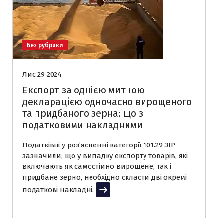
Без рубрики
Лис 29 2024
Експорт за однією митною
декларацією одночасно вирощеного
та придбаного зерна: що з
податковими накладними
Податківці у розʼясненні категорії 101.29 ЗІР
зазначили, що у випадку експорту товарів, які
включають як самостійно вирощене, так і
придбане зерно, необхідно скласти дві окремі
податкові накладні.
Читати далі