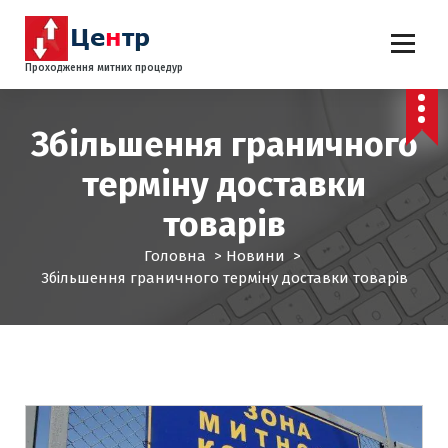
П
е
р
Проходження митних процедур
е
й
т
Збільшення граничного
и
д
терміну доставки
о
к
товарів
о
н
Головна
>
Новини
>
т
Збільшення граничного терміну доставки товарів
е
н
т
у