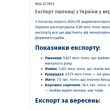
Вер 22 2024
Експорт пшениці з України у ве
З початку нового 2024/25 маркетинговог
Україна експортувала 9,28 млн тонн зерн
експорту все ще відстають від минулоріч
Держмитслужби.
Показники експорту:
Пшениця
: 5,627 млн тонн, що майж
минулого року.
Ячмінь
: 1,207 млн тонн, що також май
Кукурудза
: 2,579 млн тонн — на рів
Жито
: 7,5 тис. тонн, що значно біль
Борошно зернових
: 16,4 тис. тонн
— майже вдвічі менше, ніж торік.
Експорт за вересень: