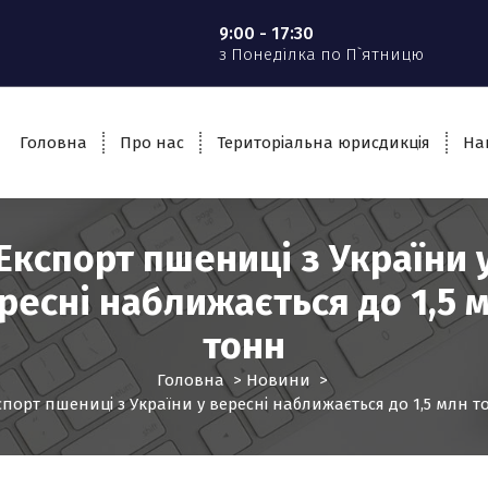
9:00 - 17:30
з Понеділка по П`ятницю
Головна
Про нас
Територіальна юрисдикція
На
Експорт пшениці з України 
ресні наближається до 1,5 
тонн
Головна
>
Новини
>
спорт пшениці з України у вересні наближається до 1,5 млн т