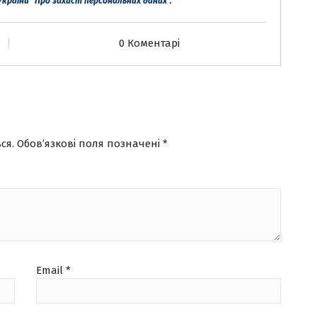
України “Про захист персональних даних”.
0 Коментарі
ся.
Обов’язкові поля позначені
*
Email
*