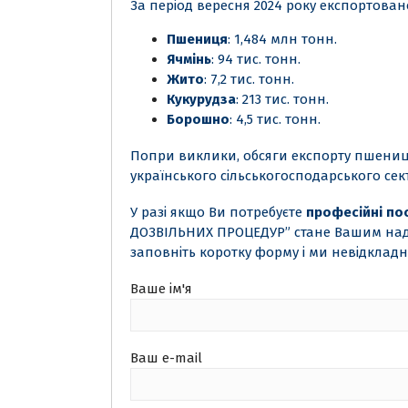
За період вересня 2024 року експортован
Пшениця
: 1,484 млн тонн.
Ячмінь
: 94 тис. тонн.
Жито
: 7,2 тис. тонн.
Кукурудза
: 213 тис. тонн.
Борошно
: 4,5 тис. тонн.
Попри виклики, обсяги експорту пшениці
українського сільськогосподарського сек
У разі якщо Ви потребуєте
професійні по
ДОЗВІЛЬНИХ ПРОЦЕДУР” стане Вашим над
заповніть коротку форму і ми невідклад
Ваше ім'я
Ваш e-mail