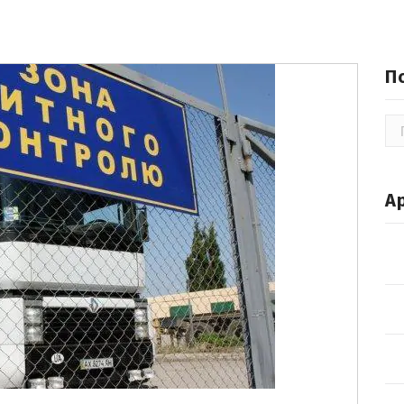
П
По
А