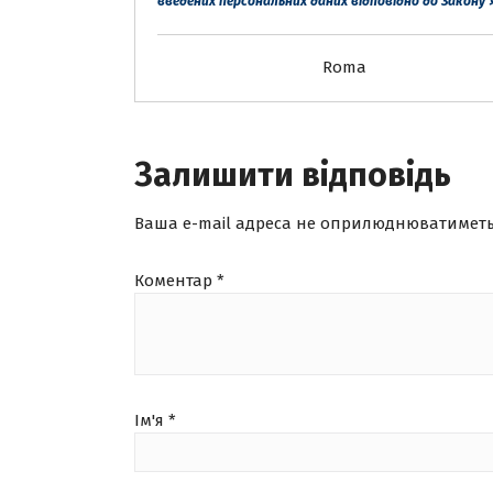
введених персональних даних
відповідно до Закону 
Roma
Залишити відповідь
Ваша e-mail адреса не оприлюднюватиметь
Коментар
*
Ім'я
*