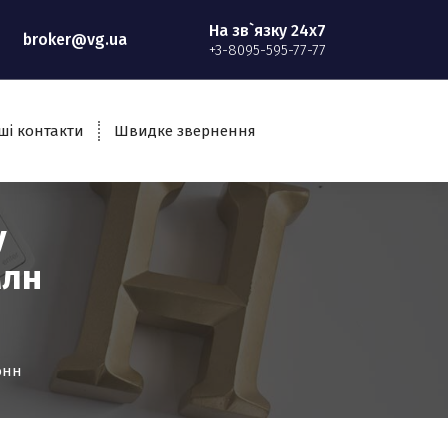
На зв`язку 24x7
broker@vg.ua
+3-8095-595-77-77
ші контакти
Швидке звернення
у
млн
онн