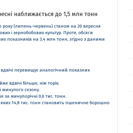
ресні наближається до 1,5 млн тонн
о року (липень-червень) станом на 20 вересня
ових і зернобобових культур. Проте, обсяги
них показників на 3,4 млн тонн, згідно з даними
е вдвічі перевищує аналогічний показник
же вдвічі більше, ніж торік.
ні минулого сезону.
ше за минулорічні 0,6 тис. тонн.
, з яких 14,8 тис. тонн становить пшеничне борошно