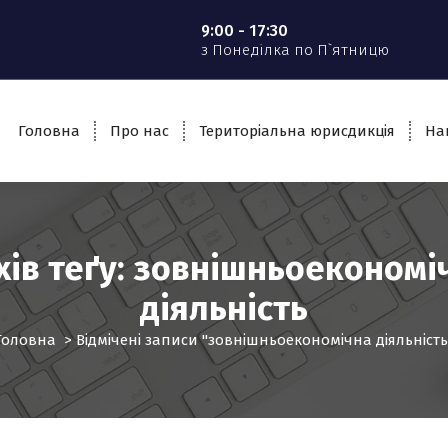
9:00 - 17:30
з Понеділка по П`ятницю
Головна
Про нас
Територіальна юрисдикція
На
хів теґу: зовнішньоекономі
діяльність
Головна
>
Відмічені записи "зовнішньоекономічна діяльність