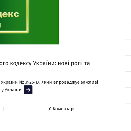
го кодексу України: нові ролі та
 України № 3926-IX, який впроваджує важливі
су України.
Читати далі
0 Коментарі