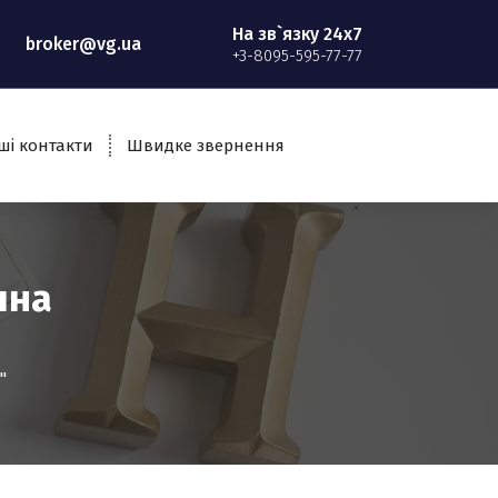
На зв`язку 24x7
broker@vg.ua
+3-8095-595-77-77
ші контакти
Швидке звернення
чна
"