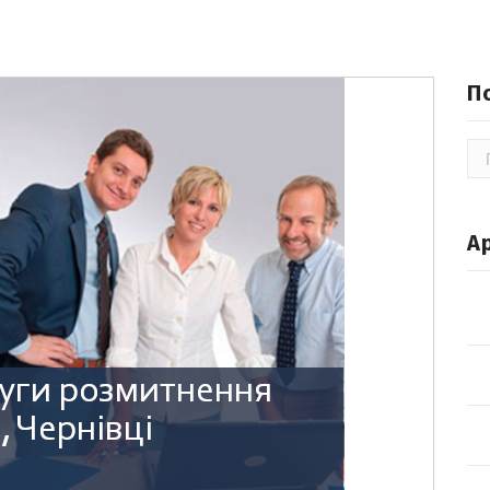
П
По
А